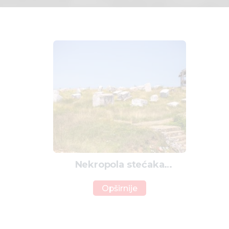
Nekropola stećaka
Bašigovci
Opširnije