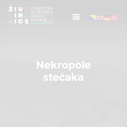
Početna
Informacije za turiste
Događaji
Nekropole
Mapa
stećaka
Kontakt