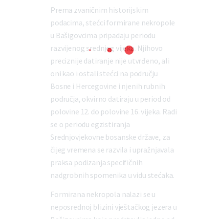
Prema zvaničnim historijskim
podacima, stećci formirane nekropole
u Bašigovcima pripadaju periodu
razvijenog srednjeg vijeka. Njihovo
preciznije datiranje nije utvrđeno, ali
oni kao i ostali stećci na području
Bosne i Hercegovine i njenih rubnih
područja, okvirno datiraju u period od
polovine 12. do polovine 16. vijeka. Radi
se o periodu egzistiranja
Srednjovjekovne bosanske države, za
čijeg vremena se razvila i upražnjavala
praksa podizanja specifičnih
nadgrobnih spomenika u vidu stećaka.
Formirana nekropola nalazi se u
neposrednoj blizini vještačkog jezera u