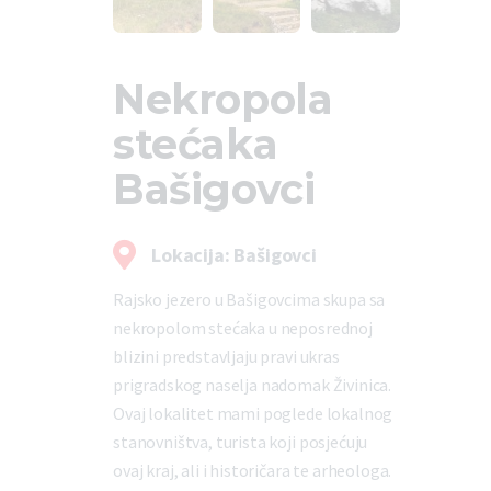
Nekropola
stećaka
Bašigovci
Lokacija: Bašigovci
Rajsko jezero u Bašigovcima skupa sa
nekropolom stećaka u neposrednoj
blizini predstavljaju pravi ukras
prigradskog naselja nadomak Živinica.
Ovaj lokalitet mami poglede lokalnog
stanovništva, turista koji posjećuju
ovaj kraj, ali i historičara te arheologa.