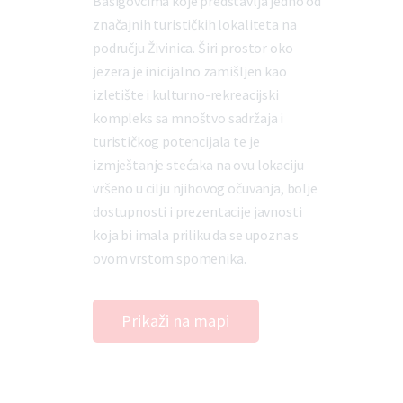
Bašigovcima koje predstavlja jedno od
značajnih turističkih lokaliteta na
području Živinica. Širi prostor oko
jezera je inicijalno zamišljen kao
izletište i kulturno-rekreacijski
kompleks sa mnoštvo sadržaja i
turističkog potencijala te je
izmještanje stećaka na ovu lokaciju
vršeno u cilju njihovog očuvanja, bolje
dostupnosti i prezentacije javnosti
koja bi imala priliku da se upozna s
ovom vrstom spomenika.
Prikaži na mapi