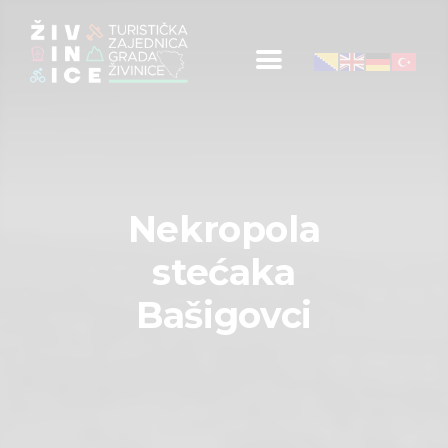
Početna
Informacije za turiste
Događaji
Nekropola
Mapa
stećaka
Kontakt
Bašigovci