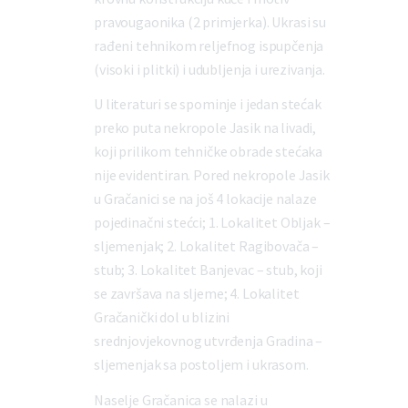
pravougaonika (2 primjerka). Ukrasi su
rađeni tehnikom reljefnog ispupčenja
(visoki i plitki) i udubljenja i urezivanja.
U literaturi se spominje i jedan stećak
preko puta nekropole Jasik na livadi,
koji prilikom tehničke obrade stećaka
nije evidentiran. Pored nekropole Jasik
u Gračanici se na još 4 lokacije nalaze
pojedinačni stećci; 1. Lokalitet Obljak –
sljemenjak; 2. Lokalitet Ragibovača –
stub; 3. Lokalitet Banjevac – stub, koji
se završava na sljeme; 4. Lokalitet
Gračanički dol u blizini
srednjovjekovnog utvrđenja Gradina –
sljemenjak sa postoljem i ukrasom.
Naselje Gračanica se nalazi u