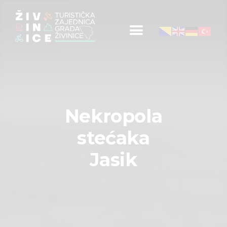
Početna
Informacije za turiste
Događaji
Nekropola
Mapa
stećaka
Kontakt
Jasik