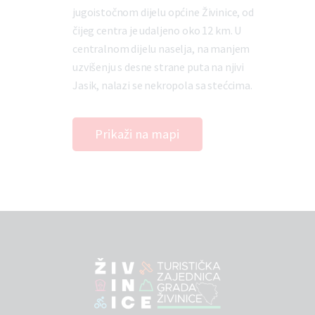
jugoistočnom dijelu općine Živinice, od
čijeg centra je udaljeno oko 12 km. U
centralnom dijelu naselja, na manjem
uzvišenju s desne strane puta na njivi
Jasik, nalazi se nekropola sa stećcima.
Prikaži na mapi