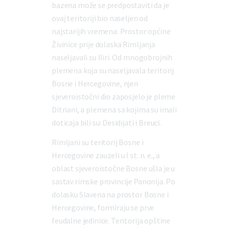
bazena može se predpostaviti da je
ovaj teritoriji bio naseljen od
najstarijih vremena. Prostor općine
Živinice prije dolaska Rimljanja
naseljavali su Iliri. Od mnogobrojnih
plemena koja su naseljavala teritorij
Bosne i Hercegovine, njen
sjeveroistočni dio zaposjelo je pleme
Ditriani, a plemena sa kojima su imali
doticaja bili su: Desidijati i Breuci.
Rimljani su teritorij Bosne i
Hercegovine zauzeli u I st. n. e., a
oblast sjeveroistočne Bosne ušla je u
sastav rimske provincije Panonija. Po
dolasku Slavena na prostor Bosne i
Hercegovine, formiraju se prve
feudalne jedinice. Teritorija opštine