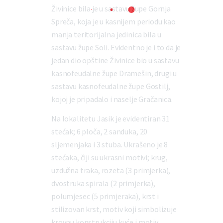
Živinice bila je u sastavu župe Gornja
Spreča, koja je u kasnijem periodu kao
manja teritorijalna jedinica bila u
sastavu župe Soli. Evidentno je i to da je
jedan dio opštine Živinice bio u sastavu
kasnofeudalne župe Dramešin, drugi u
sastavu kasnofeudalne župe Gostilj,
kojoj je pripadalo i naselje Gračanica.
Na lokalitetu Jasik je evidentiran 31
stećak; 6 ploča, 2 sanduka, 20
sljemenjaka i 3 stuba. Ukrašeno je 8
stećaka, čiji su ukrasni motivi; krug,
uzdužna traka, rozeta (3 primjerka),
dvostruka spirala (2 primjerka),
polumjesec (5 primjeraka), krst i
stilizovan krst, motiv koji simbolizuje
krovnu konstrukciju kuće i motiv