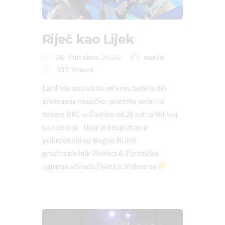
Riječ kao Lijek
26. Oktobra 2024.
senid
137
Views
Latif vas poziva da večeras budete dio
prekrasne muzičko-poetske večeri u
našem BKC-u Živinice od 20 sati u Velikoj
sali centra. Ulaz je besplatan a
pokrovitelji su: Began Muhić -
gradonačelnik Živinica & Turistička
zajednica Grada Živinice. Vidimo se