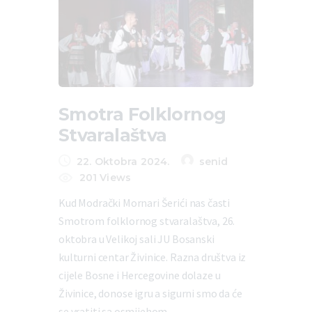
Smotra Folklornog
Stvaralaštva
22. Oktobra 2024.
senid
201
Views
Kud Modrački Mornari Šerići nas časti
Smotrom folklornog stvaralaštva, 26.
oktobra u Velikoj sali JU Bosanski
kulturni centar Živinice. Razna društva iz
cijele Bosne i Hercegovine dolaze u
Živinice, donose igru a sigurni smo da će
se vratiti sa osmijehom…