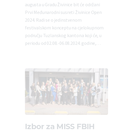
augusta u Gradu Živinice bit će održani
Prvi Međunarodni susreti Živinice Open
2024. Radi se o jedinstvenom
festivalskom konceptu na cjelokupnom
području Tuzlanskog kantona koji će, u
periodu od 02.08.-06.08.2024. godine,…
Izbor za MISS FBIH