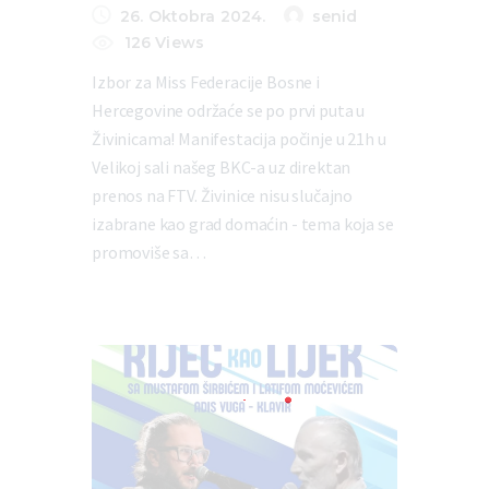
26. Oktobra 2024.
senid
126
Views
Izbor za Miss Federacije Bosne i
Hercegovine održaće se po prvi puta u
Živinicama! Manifestacija počinje u 21h u
Velikoj sali našeg BKC-a uz direktan
prenos na FTV. Živinice nisu slučajno
izabrane kao grad domaćin - tema koja se
promoviše sa…