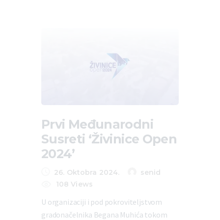
Prvi Međunarodni
Susreti ‘Živinice Open
2024’
26. Oktobra 2024.
senid
108
Views
U organizaciji i pod pokroviteljstvom
gradonačelnika Begana Muhića tokom