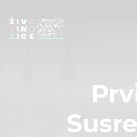
Prv
Susre