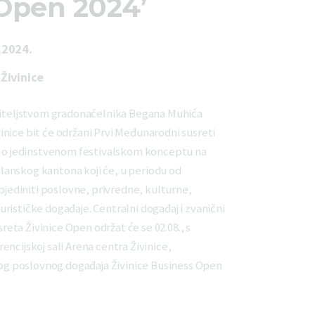
 Open 2024’
.2024.
Živinice
oviteljstvom gradonačelnika Begana Muhića
nice bit će održani Prvi Međunarodni susreti
se o jedinstvenom festivalskom konceptu na
anskog kantona koji će, u periodu od
objediniti poslovne, privredne, kulturne,
rističke događaje. Centralni događaj i zvanični
ta Živinice Open održat će se 02.08., s
ncijskoj sali Arena centra Živinice,
 poslovnog događaja Živinice Business Open