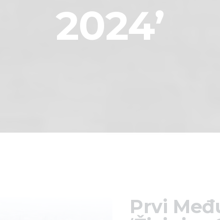
2024’
Prvi Međ