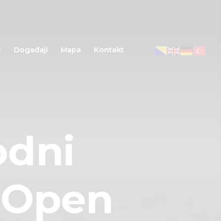
e
Događaji
Mapa
Kontakt
odni
e Open