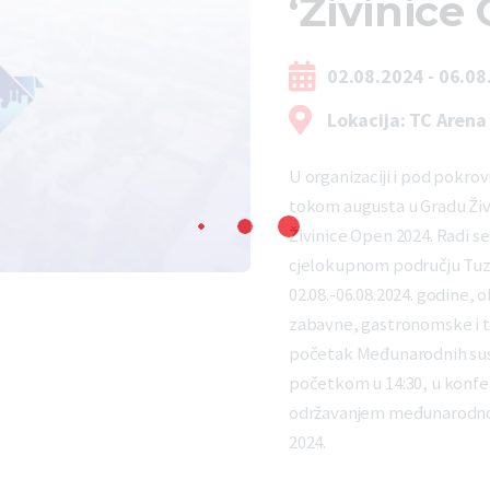
‘Živinice
02.08.2024 - 06.08
Lokacija: TC Arena 
U organizaciji i pod pokr
tokom augusta u Gradu Živi
Živinice Open 2024. Radi 
cjelokupnom području Tuzl
02.08.-06.08.2024. godine, 
zabavne, gastronomske i tu
početak Međunarodnih susre
početkom u 14:30, u konfere
održavanjem međunarodnog
2024.