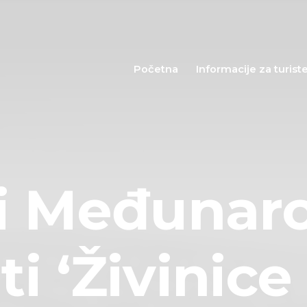
Početna
Informacije za
Početna
Informacije za turist
turiste
Događaji
Mapa
i Međunar
Kontakt
ti ‘Živinic