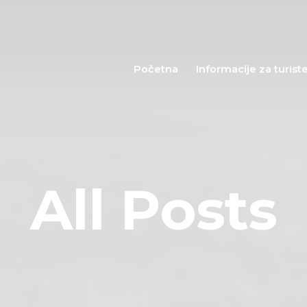
Početna
Informacije za
Početna
Informacije za turist
turiste
Događaji
Mapa
All Posts
Kontakt