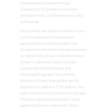
zapovjednika osmanskih armija
(serasker) 1733. godine u osmansko-
perzijskom ratu. Za života je ponio časni
naziv gazije.
Sve je pokrio veo zaborava. Podaci i izvori
o ovom znamenitom tuzlanskom
kapetanu bili su veoma oskudni; tek
poneka arhivska listina sačuvala je pomen
na njegovo ime. U nauci i literaturi bilo je
potpuno nepoznato da je tuzlanski
kapetan Derviš hadži Hasan-beg
Osmanpašić sagradio Staru drvenu
džamiju u Priluku; dvije godine poslije
pogibije oca, odnosno 1735. godine. Ovo
važno naučno otkriće; iz dubokih naslaga
historije, objelodanio je doktor nauka
Suadin Strašević u svojoj knjizi “Stara