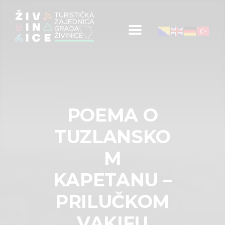
Početna
Informacije za turiste
Događaji
POEMA O
Mapa
TUZLANSKO
Kontakt
M
KAPETANU –
PRILUČKOM
VAKIFU