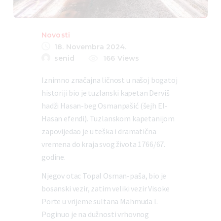
Novosti
18. Novembra 2024.
senid
166
Views
Iznimno značajna ličnost u našoj bogatoj
historiji bio je tuzlanski kapetan Derviš
hadži Hasan-beg Osmanpašić (šejh El-
Hasan efendi). Tuzlanskom kapetanijom
zapovijedao je u teška i dramatična
vremena do kraja svog života 1766/67.
godine.
Njegov otac Topal Osman-paša, bio je
bosanski vezir, zatim veliki vezir Visoke
Porte u vrijeme sultana Mahmuda l.
Poginuo je na dužnosti vrhovnog