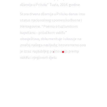
džamija u Priluku” Tuzla, 2014. godine.
Stara drvena džamija u Priluku danas ima
status nacionalnog spomenika Bosne i
Hercegovine. “Poema o tuzlanskom
kapetanu – prilučkom vakifu”
obavještava, dokumentuje i ukazuje na
značaj našega nasljeđa; istovremeno ona
je izraz najdubljeg poštovanja prema
vakifu i njegovom djelu.