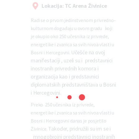
Lokacija: TC Arena Živinice
Radi se o prvom jedinstvenom privredno-
kulturnom događaju u ovom gradu koji
je okupio oko 250 učesnika iz privrede,
energetike i zvanica sa svih nivoa vlasti u
Učešće na ovoj
Bosni i Hercegovni.
manifestaciji , uzeli su i predstavnici
inostranih privrednih komora i
organizacija kao i predstavnici
diplomatskih predstavništava u Bosni
i Hercegovini.
Preko 250 učesnika iz privrede,
energetike i zvanica sa svih nivoa vlasti u
Bosni i Hercegovni danas je posjetilo
Također, pridružili su im se i
Živinice.
mnogobrojni predstavnici inostranih