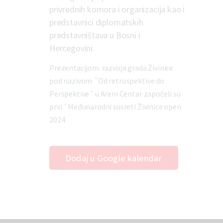
privrednih komora i organizacija kao i
predstavnici diplomatskih
predstavništava u Bosni i
Hercegovini.
Prezentacijom razvoja grada Živinice
pod nazivom ˝Od retrospektive do
Perspektive˝ u Areni Centar započeli su
prvi ˝Međunarodni susreti Živinice open
2024.
Dodaj u Google kalendar