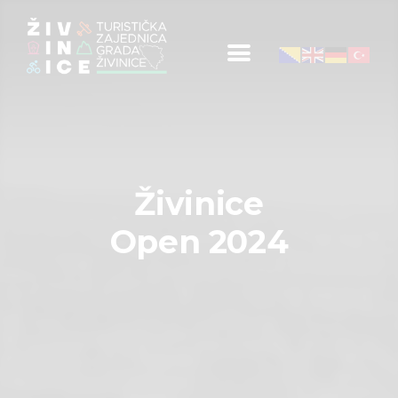
Početna
Informacije za turiste
Događaji
Živinice
Mapa
Open 2024
Kontakt