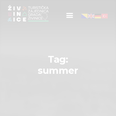
Početna
Informacije za turiste
Događaji
Tag:
Mapa
summer
Kontakt