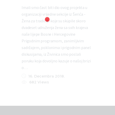
Imali smo čast biti dio ovog projekta u
organizaciji vrijedne sekcije iz Šerića -
Žena za tradiciju koje su skupile skoro
dvadeset udruženja žena sa svih krajeva
naše lijepe Bosne i Hercegovine
Prigodnim programom, zanimljivim
sadržajem, poklonima i prigodnim panel
diskusijama, iz Živinica smo poslali
poruku koja dovoljno kazuje o našoj brizi
o…
16. Decembra 2018.
682
Views