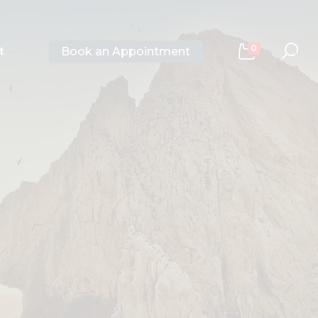
0
Book an Appointment
t