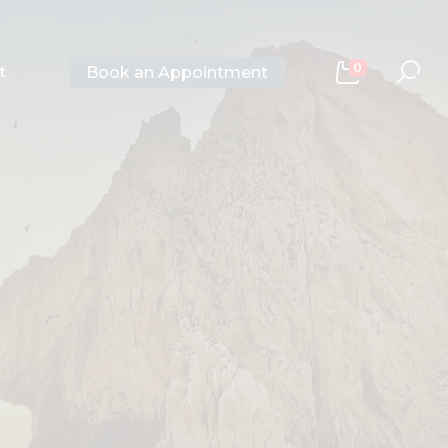
0
Book an Appointment
t