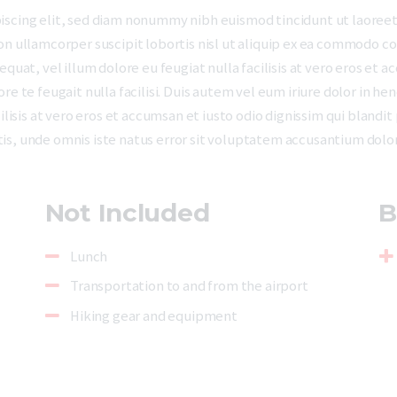
iscing elit, sed diam nonummy nibh euismod tincidunt ut laoreet
on ullamcorper suscipit lobortis nisl ut aliquip ex ea commodo co
quat, vel illum dolore eu feugiat nulla facilisis at vero eros et a
e te feugait nulla facilisi. Duis autem vel eum iriure dolor in hen
ilisis at vero eros et accumsan et iusto odio dignissim qui blandi
ciatis, unde omnis iste natus error sit voluptatem accusantium do
Not Included
B
Lunch
Transportation to and from the airport
Hiking gear and equipment