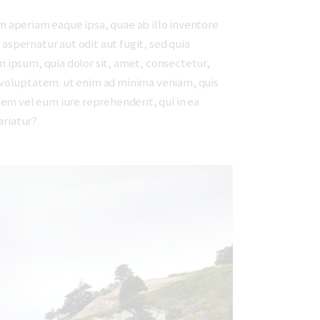
 aperiam eaque ipsa, quae ab illo inventore
aspernatur aut odit aut fugit, sed quia
 ipsum, quia dolor sit, amet, consectetur,
 voluptatem. ut enim ad minima veniam, quis
em vel eum iure reprehenderit, qui in ea
ariatur?