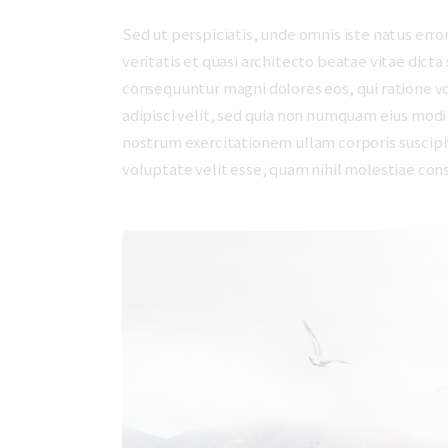
Sed ut perspiciatis, unde omnis iste natus er
veritatis et quasi architecto beatae vitae dict
consequuntur magni dolores eos, qui ratione v
adipisci velit, sed quia non numquam eius mod
nostrum exercitationem ullam corporis suscipit
voluptate velit esse, quam nihil molestiae con