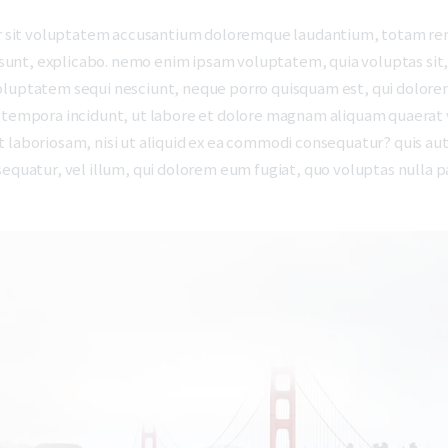
ror sit voluptatem accusantium doloremque laudantium, totam rem
a sunt, explicabo. nemo enim ipsam voluptatem, quia voluptas sit, 
oluptatem sequi nesciunt, neque porro quisquam est, qui dolorem
i tempora incidunt, ut labore et dolore magnam aliquam quaerat
 laboriosam, nisi ut aliquid ex ea commodi consequatur? quis aut
sequatur, vel illum, qui dolorem eum fugiat, quo voluptas nulla p