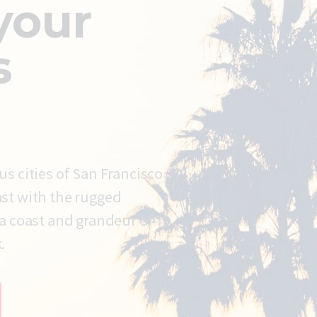
your
s
us cities of San Francisco
st with the rugged
ia coast and grandeur of
.