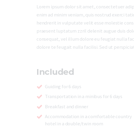
Lorem ipsum dolor sit amet, consectetuer adip
enim ad minim veniam, quis nostrud exerci tati
hendrerit in vulputate velit esse molestie conse
praesent luptatum zzril delenit augue duis dolor
consequat, vel illum dolore eu feugiat nulla fac
dolore te feugait nulla facilisi. Sed ut perspi
Included
Guiding for 6 days
Transportation in a minibus for 6 days
Breakfast and dinner
Accommodation in a comfortable country
hotel in a double/twin room