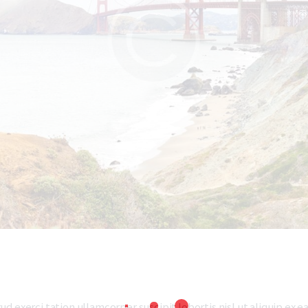
ud exerci tation ullamcorper suscipit lobortis nisl ut aliquip e