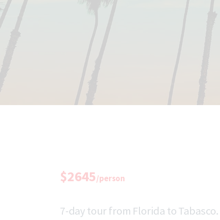
$2645
/person
7-day tour from Florida to Tabasco.