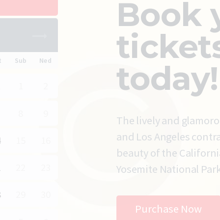
Book 
ticket
6
t
Sub
Ned
today!
1
1
2
8
9
The lively and glamoro
and Los Angeles contra
4
15
16
beauty of the Californ
1
22
23
Yosemite National Park
8
29
30
Purchase Now