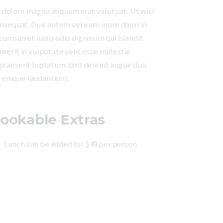
 dolore magna aliquam erat volutpat. Ut wisi
nsequat. Duis autem vel eum iriure dolor in
ccumsan et iusto odio dignissim qui blandit
drerit in vulputate velit esse molestie
t praesent luptatum zzril delenit augue duis
loremque laudantium.
ookable Extras
Lunch can be added for $49 per person