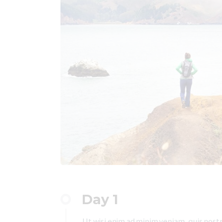
Day 1
Ut wisi enim ad minim veniam, quis nostr