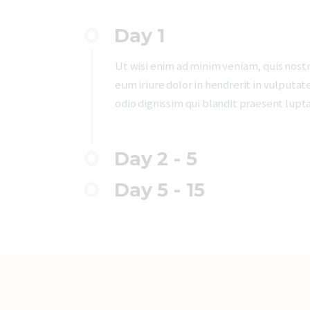
Day 1
Ut wisi enim ad minim veniam, quis nostr
eum iriure dolor in hendrerit in vulputate
odio dignissim qui blandit praesent luptat
Day 2 - 5
Day 5 - 15