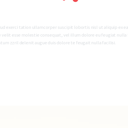
ud exerci tation ullamcorper suscipit lobortis nisl ut aliquip e
 velit esse molestie consequat, vel illum dolore eu feugiat nulla 
um zzril delenit augue duis dolore te feugait nulla facilisi.