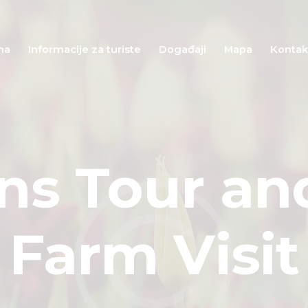
Početna
Informacije za
na
Informacije za turiste
Događaji
Mapa
Kontak
turiste
Događaji
Mapa
ns Tour and
Kontakt
Farm Visit