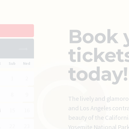
Book 
ticket
6
t
Sub
Ned
today!
1
1
2
8
9
The lively and glamoro
and Los Angeles contra
4
15
16
beauty of the Californ
1
22
23
Yosemite National Park