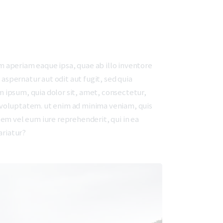
 aperiam eaque ipsa, quae ab illo inventore
aspernatur aut odit aut fugit, sed quia
 ipsum, quia dolor sit, amet, consectetur,
 voluptatem. ut enim ad minima veniam, quis
em vel eum iure reprehenderit, qui in ea
ariatur?