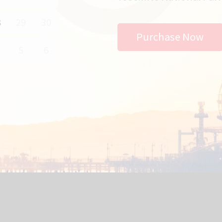
8
29
30
Purchase Now
5
6