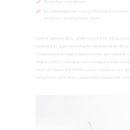
Breakfast and dinner
Accommodation in a comfortable country
hotel in a double/twin room
Sed ut perspiciatis, unde omnis iste natus er
veritatis et quasi architecto beatae vitae dict
consequuntur magni dolores eos, qui ratione v
adipisci velit, sed quia non numquam eius mod
nostrum exercitationem ullam corporis suscipit
voluptate velit esse, quam nihil molestiae con