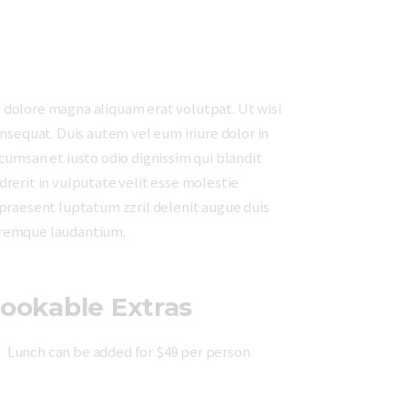
 dolore magna aliquam erat volutpat. Ut wisi
nsequat. Duis autem vel eum iriure dolor in
ccumsan et iusto odio dignissim qui blandit
drerit in vulputate velit esse molestie
t praesent luptatum zzril delenit augue duis
loremque laudantium.
ookable Extras
Lunch can be added for $49 per person