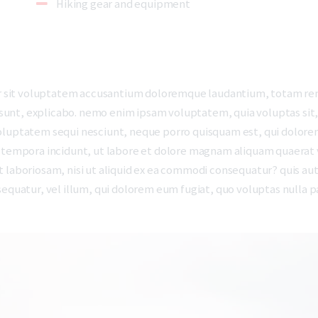
Hiking gear and equipment
ror sit voluptatem accusantium doloremque laudantium, totam rem
a sunt, explicabo. nemo enim ipsam voluptatem, quia voluptas sit, 
oluptatem sequi nesciunt, neque porro quisquam est, qui dolorem
i tempora incidunt, ut labore et dolore magnam aliquam quaerat
 laboriosam, nisi ut aliquid ex ea commodi consequatur? quis aut
sequatur, vel illum, qui dolorem eum fugiat, quo voluptas nulla p