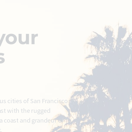
your
s
us cities of San Francisco
st with the rugged
ia coast and grandeur of
.