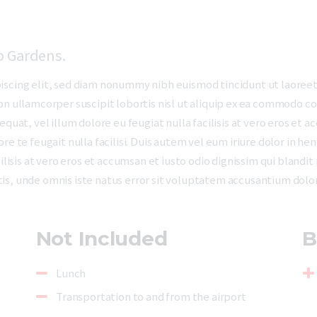
p Gardens.
iscing elit, sed diam nonummy nibh euismod tincidunt ut laoreet
on ullamcorper suscipit lobortis nisl ut aliquip ex ea commodo co
quat, vel illum dolore eu feugiat nulla facilisis at vero eros et a
e te feugait nulla facilisi. Duis autem vel eum iriure dolor in hen
ilisis at vero eros et accumsan et iusto odio dignissim qui blandi
ciatis, unde omnis iste natus error sit voluptatem accusantium do
Not Included
B
Lunch
Transportation to and from the airport