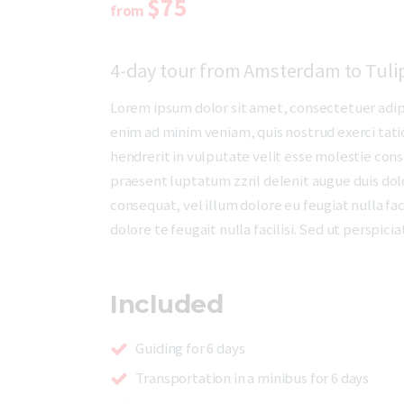
$75
from
4-day tour from Amsterdam to Tuli
Lorem ipsum dolor sit amet, consectetuer adip
enim ad minim veniam, quis nostrud exerci tati
hendrerit in vulputate velit esse molestie conse
praesent luptatum zzril delenit augue duis dolor
consequat, vel illum dolore eu feugiat nulla fac
dolore te feugait nulla facilisi. Sed ut perspi
Included
Guiding for 6 days
Transportation in a minibus for 6 days