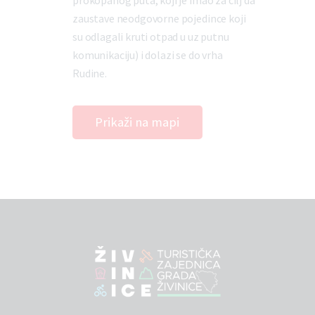
prokopanog puta, koji je imao za cilj da
zaustave neodgovorne pojedince koji
su odlagali kruti otpad u uz putnu
komunikaciju) i dolazi se do vrha
Rudine.
Prikaži na mapi