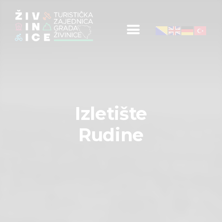
Početna
Informacije za turiste
Događaji
Izletište
Mapa
Rudine
Kontakt