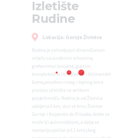
Izletište
Rudine
Lokacija: Gornje Živinice
Rudina je zahvaljujući dinamičanom
reljefu sa izraženim vrhovima,
grebenima i kosama, gustim
kompleksima listopadnih i četinarskih
šuma,posebno crnog i bijelog bora
postala izletište sa velikom
posjećenošću. Rudina je od Živinica
udaljena 6 km, vozi se kroz Živinice
Gornje i Kopjeviće do Prisada, dokle se
može ići automobilom, a dalje se
nastavlja pješice još 1 km(zbog