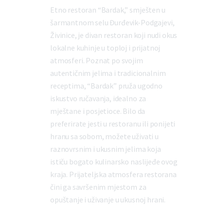
Etno restoran “Bardak,” smješten u
šarmantnom selu Đurđevik-Podgajevi,
Živinice, je divan restoran koji nudi okus
lokalne kuhinje u toploj i prijatnoj
atmosferi. Poznat po svojim
autentičnim jelima i tradicionalnim
receptima, “Bardak” pruža ugodno
iskustvo ručavanja, idealno za
mještane i posjetioce. Bilo da
preferirate jesti u restoranu ili ponijeti
hranu sa sobom, možete uživati u
raznovrsnim i ukusnim jelima koja
ističu bogato kulinarsko naslijeđe ovog
kraja. Prijateljska atmosfera restorana
čini ga savršenim mjestom za
opuštanje i uživanje u ukusnoj hrani.