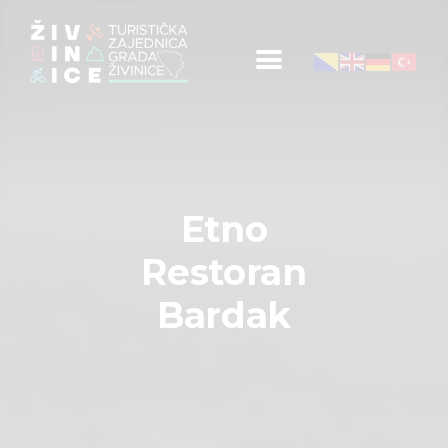
Početna
Informacije za turiste
Događaji
Etno
Mapa
Restoran
Kontakt
Bardak