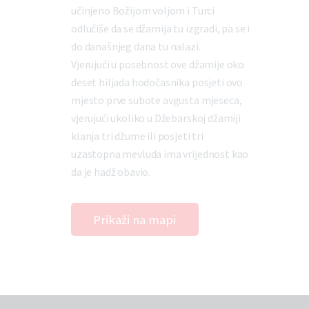
učinjeno Božijom voljom i Turci
odlučiše da se džamija tu izgradi, pa se i
do današnjeg dana tu nalazi.
Vjerujući u posebnost ove džamije oko
deset hiljada hodočasnika posjeti ovo
mjesto prve subote avgusta mjeseca,
vjerujući ukoliko u Džebarskoj džamiji
klanja tri džume ili posjeti tri
uzastopna mevluda ima vrijednost kao
da je hadž obavio.
Prikaži na mapi