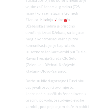
Turaka došlo je do borbi između dvije
vojske za Džebarsku gradinu (725
m.n.v.) koja se nalazi na tromeđi
Živinica- Kladnja i Šekovića.
Džebarska gradina je prirodno
utvrđenje iznad Džebara, sa koga se
mogla kontrolisati važna putna
komunikacija jer je tu prolazio
izuzetno važan karavanski put Tuzla-
Ravna Trešnja-Spreča-Zlo Selo
(Zelenika)- Džebari-Noćajevići-
Kladanj- Olovo- Sarajevo.
Borbe su bile dugotrajne i Turci nisu
uspijevali osvojiti ovo mjesto.
Jedne noći su uočili da žene silaze niz
Gradinu po vodu, te su dvije djevojke
zarobili, pod prijetnjom da će ih pobiti