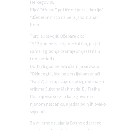
Hercegovini.
Riječ “džebar” potiče od perzijske riječi
“džebelum” što na perzijskom znači
brdo.
Turci su osvojili Džebare oko
1512.godine za vrijeme Fatiha, pa je i
sama izgradnja džamije smještena u
tom periodu.
Do 1878.godine ova džamija se zvala
“Džinangir”, što na perzijskom znači
“Fatih”, a to upućuje da je izgrađena za
vrijeme Sultana Mehmeda El-Fatiha.
Postoji više verzija koje govore o
njenom nastanku, a jedna od njih ovako
svjedoči:
Za vrijeme osvajanja Bosne od strane