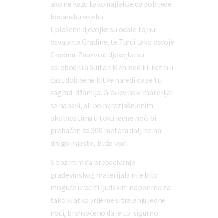
ako ne kažu kako najlakše da pobijede
bosansku vojsku.
Uplašene djevojke su odale tajnu
osvajanja Gradine, te Turci tako osvoje
Gradinu. Zauzvrat djevojke su
oslobodili a Sultan Mehmed El-Fatih u
čast dobivene bitke naredi da se tu
sagradi džamija. Građevinski materijal
se nabavi, ali po nerazjašnjenim
okolnostima u toku jedne noći bi
prebačen za 300 metara daljine na
drugo mjesto, bliže vodi.
S obzirom da prebacivanje
građevinskog materijala nije bilo
moguće uraditi ljudskim naporima za
tako kratko vrijeme u trajanju jedne
noći, bi shvaćeno da je to sigurno