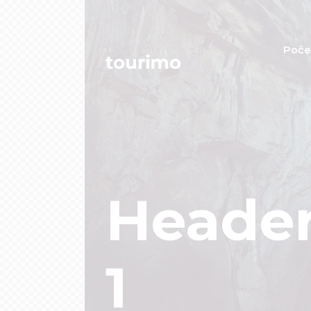
Poče
Header 
1