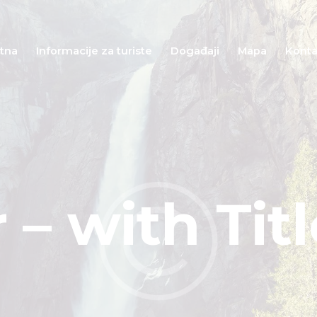
tna
Informacije za turiste
Događaji
Mapa
Konta
– with Tit