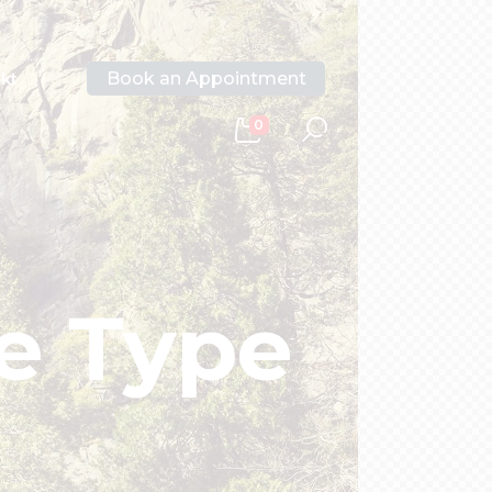
Book an Appointment
kt
0
le Type