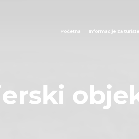
Početna
Informacije za
Početna
Informacije za turist
turiste
Događaji
Mapa
jerski objek
Kontakt