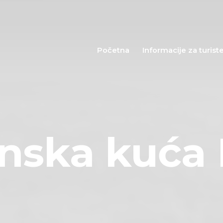
Početna
Informacije za
Početna
Informacije za turist
turiste
Događaji
Mapa
nska kuća 
Kontakt